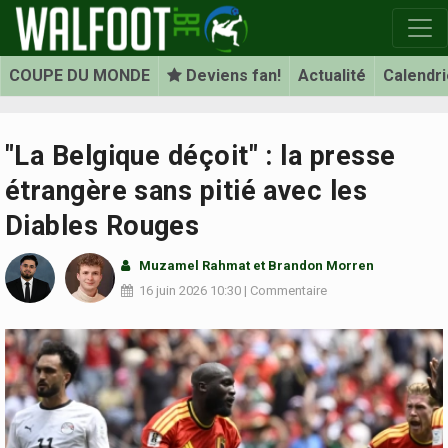
COUPE DU MONDE
Deviens fan!
Actualité
Calendri
"La Belgique déçoit" : la presse
étrangère sans pitié avec les
Diables Rouges
Muzamel Rahmat et
Brandon Morren
16 juin 2026
10:30
|
Commentaire