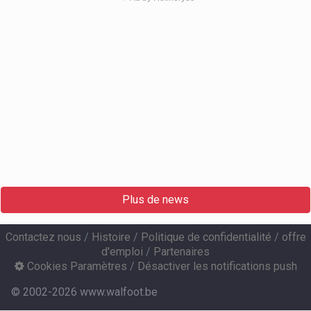
Plus de news
Contactez nous
/
Histoire
/
Politique de confidentialité
/
offre
d'emploi
/
Partenaires
Cookies Paramètres
/
Désactiver les notifications push
© 2002-2026 www.walfoot.be