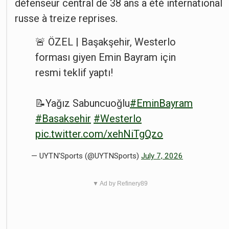
défenseur central de 38 ans a été international
russe à treize reprises.
🚨 ÖZEL | Başakşehir, Westerlo
forması giyen Emin Bayram için
resmi teklif yaptı!
📝Yağız Sabuncuoğlu
#EminBayram
#Basaksehir
#Westerlo
pic.twitter.com/xehNiTgQzo
— UYTN'Sports (@UYTNSports)
July 7, 2026
▼ Ad by Refinery89