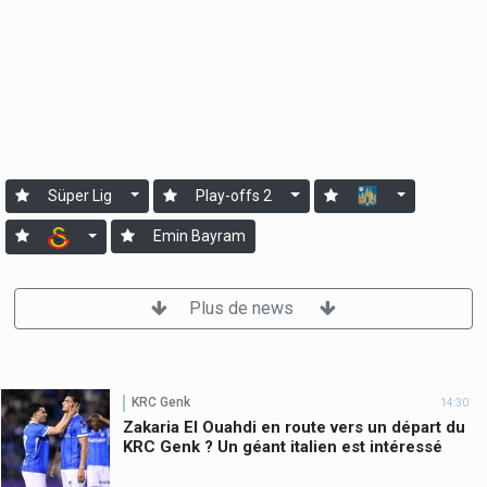
Süper Lig
Play-offs 2
Emin Bayram
Plus de news
KRC Genk
14:30
Zakaria El Ouahdi en route vers un départ du
KRC Genk ? Un géant italien est intéressé