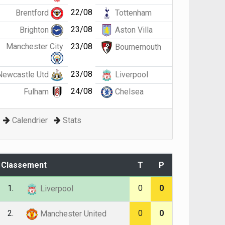
22/08
Brentford
Tottenham
23/08
Brighton
Aston Villa
Manchester City
23/08
Bournemouth
23/08
Newcastle Utd
Liverpool
24/08
Fulham
Chelsea
Calendrier
Stats
Classement
T
P
1.
0
0
Liverpool
2.
0
0
Manchester United