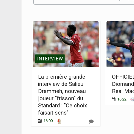
INTERVIEW
La première grande
OFFICIEL
interview de Salieu
Diomandé
Drammeh, nouveau
Real Mad
joueur "frisson" du
16:22
Standard : "Ce choix
faisait sens"
16:00