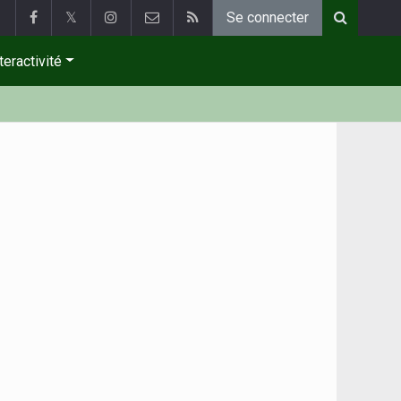
𝕏
Se connecter
teractivité