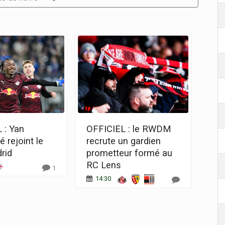
 : Yan
OFFICIEL : le RWDM
 rejoint le
recrute un gardien
rid
prometteur formé au
RC Lens
1
14:30