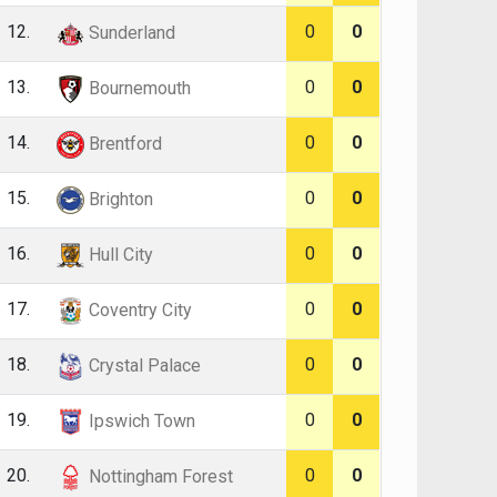
12.
0
0
Sunderland
13.
0
0
Bournemouth
14.
0
0
Brentford
15.
0
0
Brighton
16.
0
0
Hull City
17.
0
0
Coventry City
18.
0
0
Crystal Palace
19.
0
0
Ipswich Town
20.
0
0
Nottingham Forest