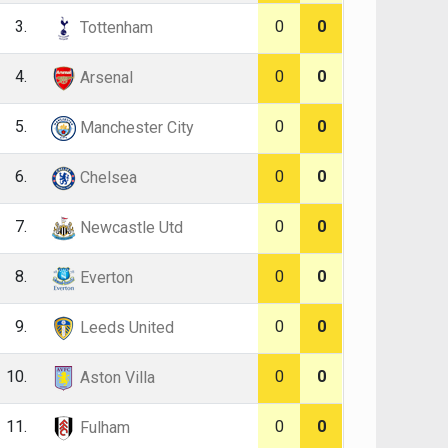
3.
0
0
Tottenham
4.
0
0
Arsenal
5.
0
0
Manchester City
6.
0
0
Chelsea
7.
0
0
Newcastle Utd
8.
0
0
Everton
9.
0
0
Leeds United
10.
0
0
Aston Villa
11.
0
0
Fulham