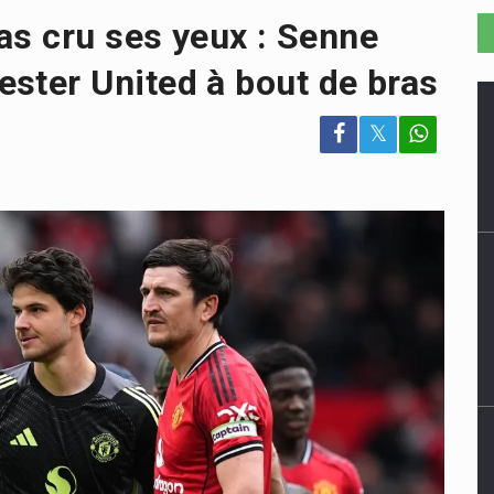
as cru ses yeux : Senne
ter United à bout de bras
𝕏