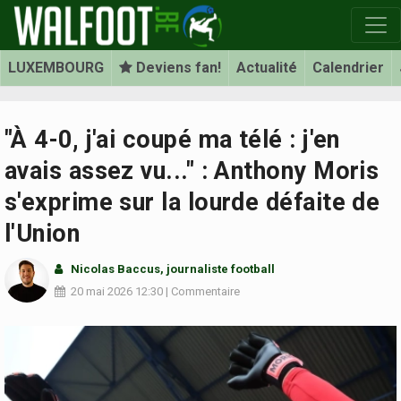
LUXEMBOURG
Deviens fan!
Actualité
Calendrier
"À 4-0, j'ai coupé ma télé : j'en
avais assez vu..." : Anthony Moris
s'exprime sur la lourde défaite de
l'Union
Nicolas Baccus
, journaliste football
20 mai 2026
12:30
|
Commentaire