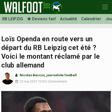
RB LEIPZIG
Deviens fan!
Actualité
Calendrier
Jo
Loïs Openda en route vers un
départ du RB Leipzig cet été ?
Voici le montant réclamé par le
club allemand
Nicolas Baccus
, journaliste football
23 mai 2025
10:30
|
Commentaire