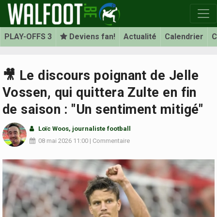
PLAY-OFFS 3
Deviens fan!
Actualité
Calendrier
C
🎥 Le discours poignant de Jelle
Vossen, qui quittera Zulte en fin
de saison : "Un sentiment mitigé"
Loïc Woos
, journaliste football
08 mai 2026
11:00
|
Commentaire