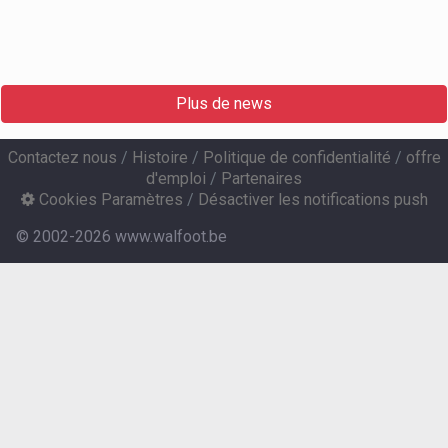
Plus de news
Contactez nous
/
Histoire
/
Politique de confidentialité
/
offre
d'emploi
/
Partenaires
Cookies Paramètres
/
Désactiver les notifications push
© 2002-2026 www.walfoot.be