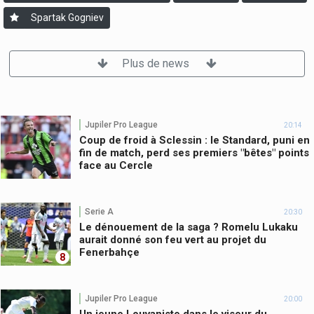
Spartak Gogniev
Plus de news
Jupiler Pro League
20:14
Coup de froid à Sclessin : le Standard, puni en
fin de match, perd ses premiers "bêtes" points
face au Cercle
Serie A
20:30
Le dénouement de la saga ? Romelu Lukaku
aurait donné son feu vert au projet du
Fenerbahçe
8
Jupiler Pro League
20:00