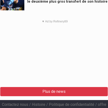
le deuxième plus gros transfert de son histoire
▼ Ad by Refinery89
Plus de news
Contactez nous
/
Histoire
/
Politique de confidentialité
/
offre