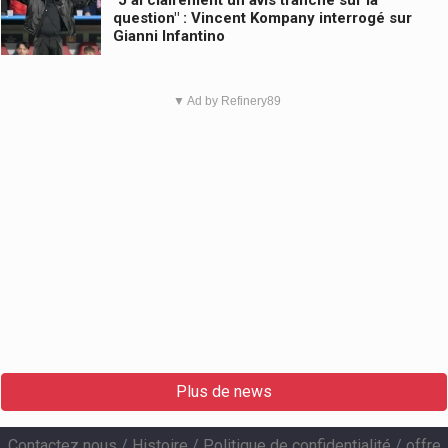
question" : Vincent Kompany interrogé sur
Gianni Infantino
▼ Ad by Refinery89
Plus de news
Contactez nous
/
Histoire
/
Politique de confidentialité
/
offre