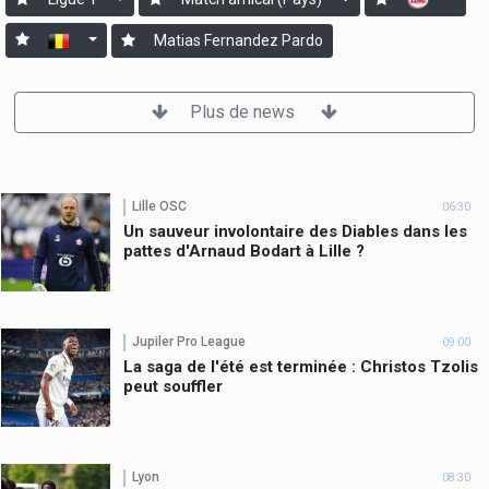
Matias Fernandez Pardo
Plus de news
Lille OSC
06:30
Un sauveur involontaire des Diables dans les
pattes d'Arnaud Bodart à Lille ?
Jupiler Pro League
09:00
La saga de l'été est terminée : Christos Tzolis
peut souffler
Lyon
08:30