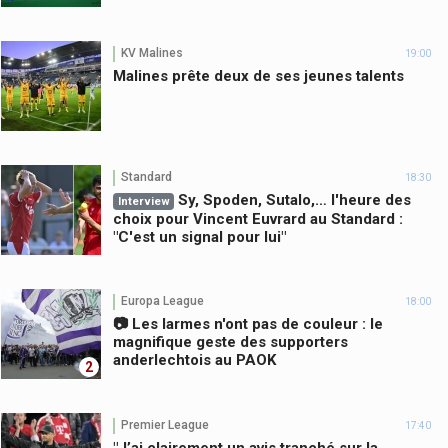
KV Malines
19:00
Malines prête deux de ses jeunes talents
Standard
18:30
Sy, Spoden, Sutalo,… l'heure des
Interview
choix pour Vincent Euvrard au Standard :
"C'est un signal pour lui"
Europa League
18:00
📷 Les larmes n'ont pas de couleur : le
magnifique geste des supporters
anderlechtois au PAOK
2
Premier League
17:40
"J’ai clairement un avis tranché sur la