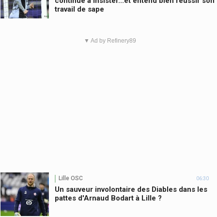
continue à insister...et entend bien réussir son
travail de sape
▼ Ad by Refinery89
Lille OSC
06:30
Un sauveur involontaire des Diables dans les
pattes d'Arnaud Bodart à Lille ?