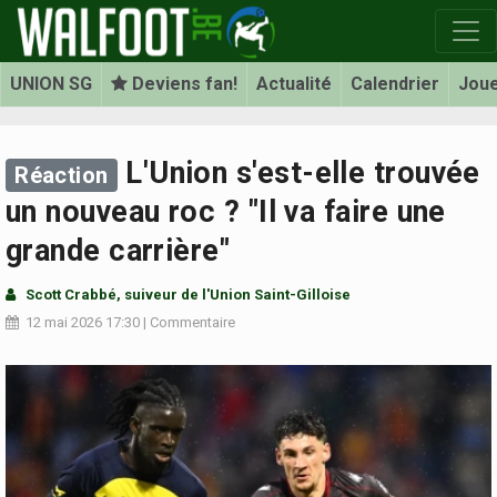
UNION SG
Deviens fan!
Actualité
Calendrier
Jou
L'Union s'est-elle trouvée
Réaction
un nouveau roc ? "Il va faire une
grande carrière"
Scott Crabbé
, suiveur de l'Union Saint-Gilloise
12 mai 2026
17:30
|
Commentaire