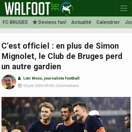
FC BRUGES
Deviens fan!
Actualité
Calendrier
Jo
C’est officiel : en plus de Simon
Mignolet, le Club de Bruges perd
un autre gardien
Loïc Woos
, journaliste football
03 juin 2026
09:00
|
Commentaire