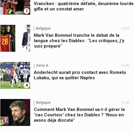
Vrancken : quatrième défaite, deuxième lourde
gifle et un constat amer
1
Belgique
13:30
Mark Van Bommel tranche le débat de la
langue chez les Diables : "Les critiques, j'y
suis préparé"
1
Serie A
13:00
Anderlecht aurait pris contact avec Romelu
Lukaku, qui va quitter Naples
4
Belgique
13:00
Comment Mark Van Bommel va-t-il gérer le
"cas Courtois" chez les Diables ? "Nous en
avons déjà discuté"