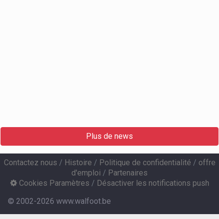
Plus de news
Contactez nous
/
Histoire
/
Politique de confidentialité
/
offre
d'emploi
/
Partenaires
Cookies Paramètres
/
Désactiver les notifications push
© 2002-2026 www.walfoot.be