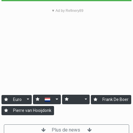
▼ Ad by Refinery89
Euro
Frank De Boer
Pierre van Hooijdonk
Plus de news