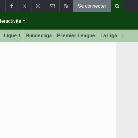
𝕏
Se connecter
teractivité
Ligue 1
Bundesliga
Premier League
La Liga
Serie 