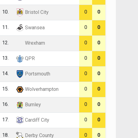
10.
0
0
Bristol City
11.
0
0
Swansea
12.
0
0
Wrexham
13.
0
0
QPR
14.
0
0
Portsmouth
15.
0
0
Wolverhampton
16.
0
0
Burnley
17.
0
0
Cardiff City
18.
0
0
Derby County