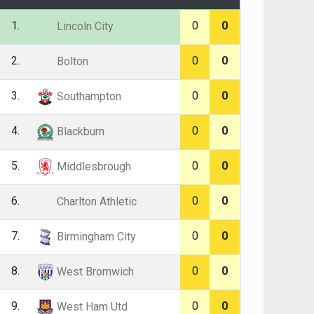
1.
0
0
Lincoln City
2.
0
0
Bolton
3.
0
0
Southampton
4.
0
0
Blackburn
5.
0
0
Middlesbrough
6.
0
0
Charlton Athletic
7.
0
0
Birmingham City
8.
0
0
West Bromwich
9.
0
0
West Ham Utd