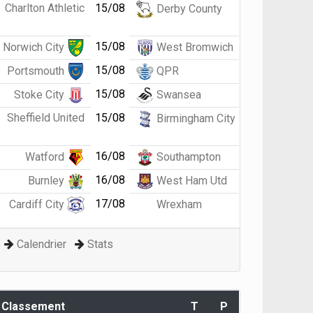
Charlton Athletic
15/08
Derby County
15/08
Norwich City
West Bromwich
15/08
Portsmouth
QPR
15/08
Stoke City
Swansea
Sheffield United
15/08
Birmingham City
16/08
Watford
Southampton
16/08
Burnley
West Ham Utd
17/08
Cardiff City
Wrexham
Calendrier
Stats
Classement
T
P