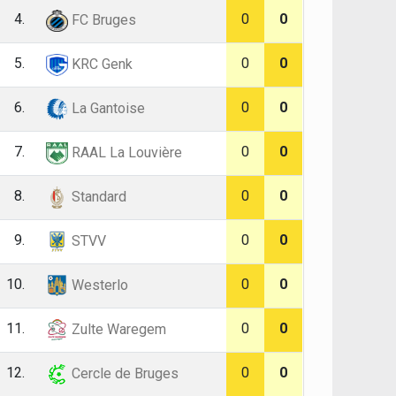
4.
0
0
FC Bruges
5.
0
0
KRC Genk
6.
0
0
La Gantoise
7.
0
0
RAAL La Louvière
8.
0
0
Standard
9.
0
0
STVV
10.
0
0
Westerlo
11.
0
0
Zulte Waregem
12.
0
0
Cercle de Bruges