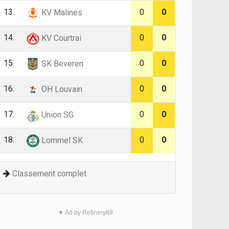
13.
0
0
KV Malines
14.
0
0
KV Courtrai
15.
0
0
SK Beveren
16.
0
0
OH Louvain
17.
0
0
Union SG
18.
0
0
Lommel SK
Classement complet
▼ Ad by Refinery89