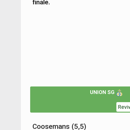
finale.
UNION SG
Revi
Coosemans (5,5)