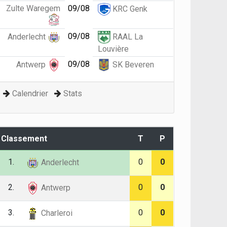
Zulte Waregem
09/08
KRC Genk
09/08
Anderlecht
RAAL La
Louvière
09/08
Antwerp
SK Beveren
Calendrier
Stats
Classement
T
P
1.
0
0
Anderlecht
2.
0
0
Antwerp
3.
0
0
Charleroi