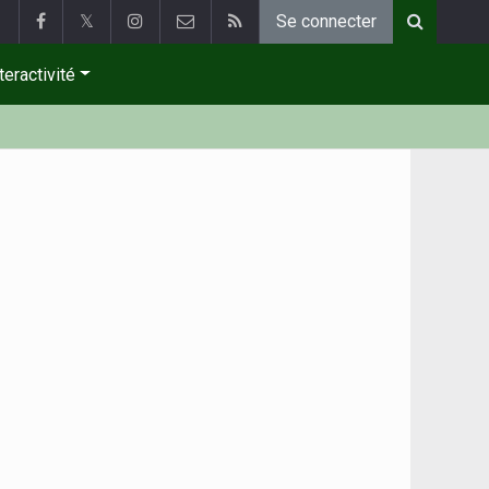
𝕏
Se connecter
teractivité