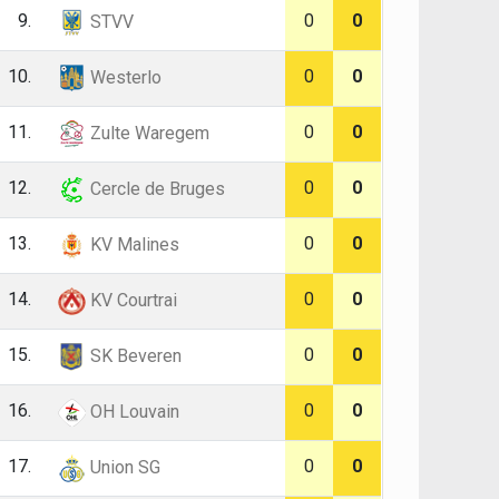
9.
0
0
STVV
10.
0
0
Westerlo
11.
0
0
Zulte Waregem
12.
0
0
Cercle de Bruges
13.
0
0
KV Malines
14.
0
0
KV Courtrai
15.
0
0
SK Beveren
16.
0
0
OH Louvain
17.
0
0
Union SG