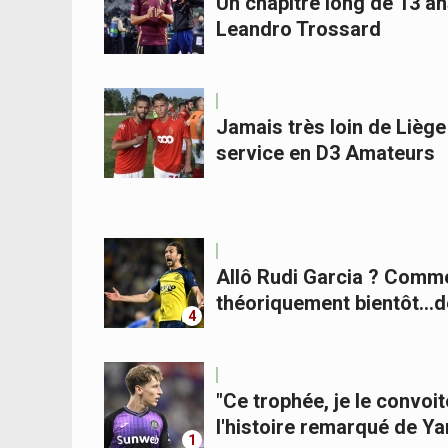
Un chapitre long de 13 an
Leandro Trossard
Jamais très loin de Liège
service en D3 Amateurs
Allô Rudi Garcia ? Comme
théoriquement bientôt...
4
"Ce trophée, je le convoite
l'histoire remarqué de Y
1