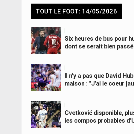
TOUT LE FOOT: 14/05/2026
Six heures de bus pour hu
dont se serait bien pass
Il n'y a pas que David Hub
maison : "J'ai le coeur ja
Cvetković disponible, plu
les compos probables d'U