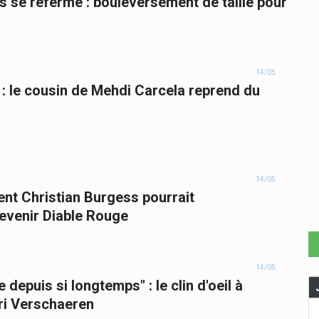
s se referme : bouleversement de taille pour
14/05
 : le cousin de Mehdi Carcela reprend du
14/05
nt Christian Burgess pourrait
devenir Diable Rouge
14/05
 depuis si longtemps" : le clin d'oeil à
ari Verschaeren