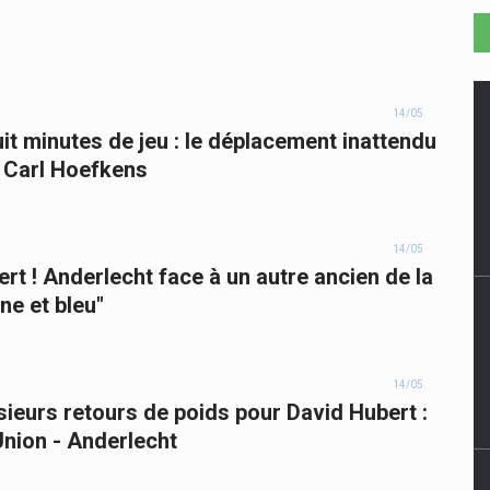
14/05
it minutes de jeu : le déplacement inattendu
é Carl Hoefkens
14/05
ert ! Anderlecht face à un autre ancien de la
une et bleu"
14/05
sieurs retours de poids pour David Hubert :
nion - Anderlecht