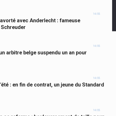
14/05
t avorté avec Anderlecht : fameuse
 Schreuder
14/05
 un arbitre belge suspendu un an pour
14/05
l'été : en fin de contrat, un jeune du Standard
14/05