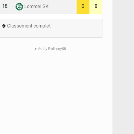
18.
0
0
Lommel SK
Classement complet
▼ Ad by Refinery89