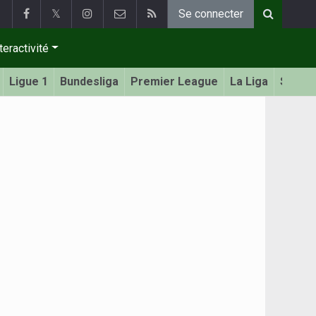
𝕏
Se connecter
teractivité
Ligue 1
Bundesliga
Premier League
La Liga
Serie 