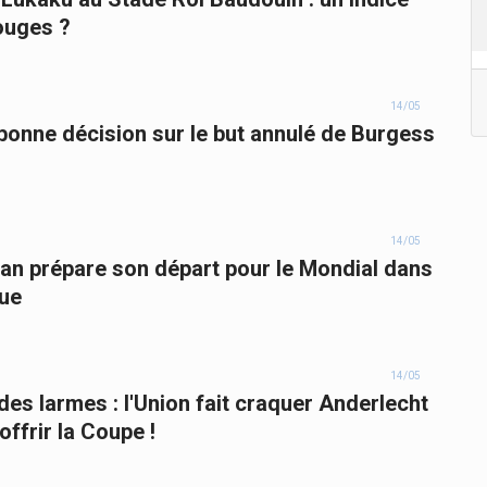
Rouges ?
14/05
a bonne décision sur le but annulé de Burgess
14/05
'Iran prépare son départ pour le Mondial dans
que
14/05
 des larmes : l'Union fait craquer Anderlecht
offrir la Coupe !