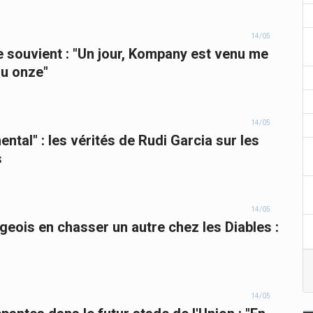
14/05
e souvient : "Un jour, Kompany est venu me
 du onze"
14/05
ental" : les vérités de Rudi Garcia sur les
s
14/05
geois en chasser un autre chez les Diables :
14/05