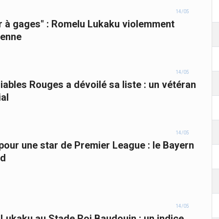
14/05
eur à gages" : Romelu Lukaku violemment
lienne
14/05
iables Rouges a dévoilé sa liste : un vétéran
al
14/05
pour une star de Premier League : le Bayern
rd
14/05
 Lukaku au Stade Roi Baudouin : un indice