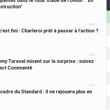
pantes dans le futur stade de l'Union : "En
nstruction"
14/05
est fini : Charleroi prêt à passer à l'action ?
14/05
my Taravel misent sur la surprise : suivez
irect Commenté
14/05
 cadre du Standard : il ne rejouera plus en