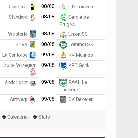
08/08
Charleroi
OH Louvain
08/08
Standard
Cercle de
Bruges
08/08
Westerlo
Union SG
08/08
STVV
Lommel SK
09/08
La Gantoise
KV Malines
Zulte Waregem
09/08
KRC Genk
09/08
Anderlecht
RAAL La
Louvière
09/08
Antwerp
SK Beveren
Calendrier
Stats