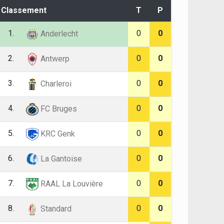
Classement
T
P
1.
0
0
Anderlecht
2.
0
0
Antwerp
3.
0
0
Charleroi
4.
0
0
FC Bruges
5.
0
0
KRC Genk
6.
0
0
La Gantoise
7.
0
0
RAAL La Louvière
8.
0
0
Standard