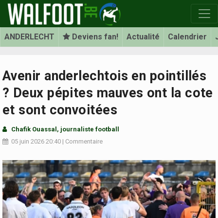
ANDERLECHT
Deviens fan!
Actualité
Calendrier
Avenir anderlechtois en pointillés
? Deux pépites mauves ont la cote
et sont convoitées
Chafik Ouassal, journaliste football
05 juin 2026
20:40
|
Commentaire