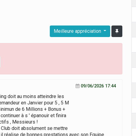
Meilleure appréciation
09/06/2026 17:44
ing doit au moins atteindre les
 demandeur en Janvier pour 5 , 5 M
n minimun de 6 Millions + Bonus +
continuer à s ' épanouir et finira
tifs , Messieurs !
 le Club doit absolument se mettre
s ' il réalise de bonnes prestations avec son Equipe