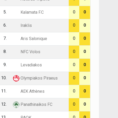
5.
0
0
Kalamata F.C
6.
0
0
Iraklis
7.
0
0
Aris Salonique
8.
0
0
NFC Volos
9.
0
0
Levadiakos
10.
0
0
Olympiakos Piraeus
11.
0
0
AEK Athènes
12.
0
0
Panathinaikos FC
13.
0
0
PAOK