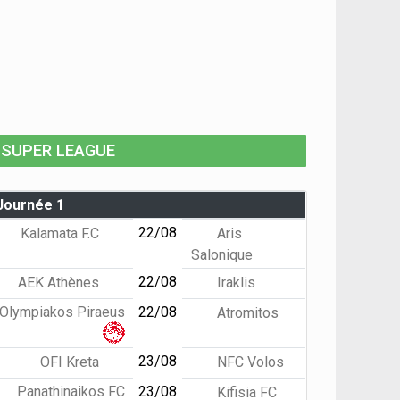
SUPER LEAGUE
Journée 1
22/08
Kalamata F.C
Aris
Salonique
22/08
AEK Athènes
Iraklis
Olympiakos Piraeus
22/08
Atromitos
23/08
OFI Kreta
NFC Volos
Panathinaikos FC
23/08
Kifisia FC