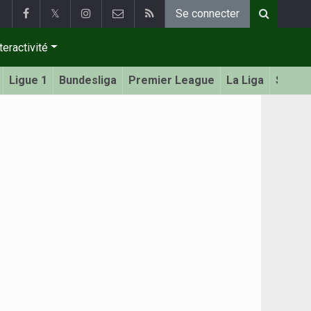
𝕏
Se connecter
teractivité
Ligue 1
Bundesliga
Premier League
La Liga
Serie 