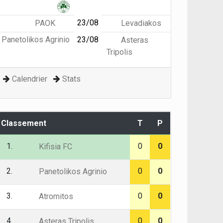
23/08
PAOK
Levadiakos
Panetolikos Agrinio
23/08
Asteras
Tripolis
Calendrier
Stats
Classement
T
P
1.
0
0
Kifisia FC
2.
0
0
Panetolikos Agrinio
3.
0
0
Atromitos
4.
0
0
Asteras Tripolis