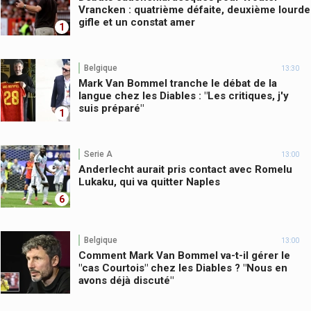
Vrancken : quatrième défaite, deuxième lourde
gifle et un constat amer
1
Belgique
13:30
Mark Van Bommel tranche le débat de la
langue chez les Diables : "Les critiques, j'y
suis préparé"
1
Serie A
13:00
Anderlecht aurait pris contact avec Romelu
Lukaku, qui va quitter Naples
6
Belgique
13:00
Comment Mark Van Bommel va-t-il gérer le
"cas Courtois" chez les Diables ? "Nous en
avons déjà discuté"