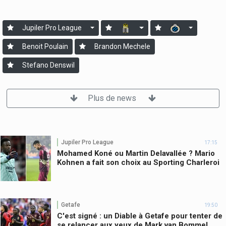
Jupiler Pro League
Benoit Poulain
Brandon Mechele
Stefano Denswil
Plus de news
Jupiler Pro League
17:15
Mohamed Koné ou Martin Delavallée ? Mario
Kohnen a fait son choix au Sporting Charleroi
Getafe
19:50
C'est signé : un Diable à Getafe pour tenter de
se relancer aux yeux de Mark van Bommel