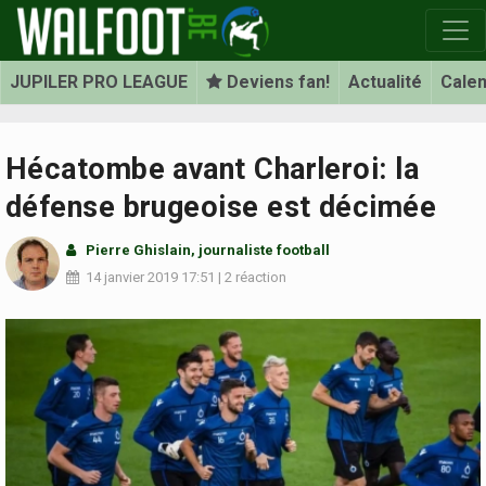
JUPILER PRO LEAGUE
Deviens fan!
Actualité
Calen
Hécatombe avant Charleroi: la
défense brugeoise est décimée
Pierre Ghislain
, journaliste football
14 janvier 2019
17:51
|
2 réaction