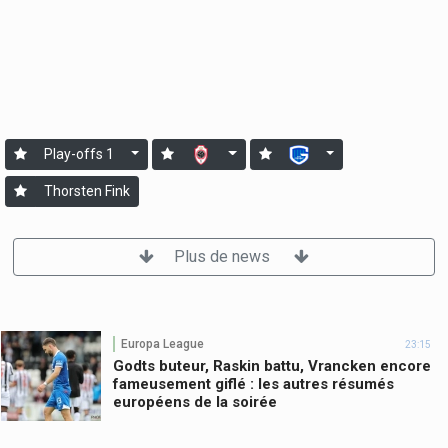
Play-offs 1
Thorsten Fink
Plus de news
Europa League
23:15
Godts buteur, Raskin battu, Vrancken encore
fameusement giflé : les autres résumés
européens de la soirée