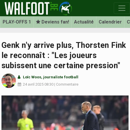
PLAY-OFFS 1
Deviens fan!
Actualité
Calendrier
C
Genk n'y arrive plus, Thorsten Fink
le reconnaît : "Les joueurs
subissent une certaine pression"
Loïc Woos
, journaliste football
24 avril 2025
08:30
|
Commentaire