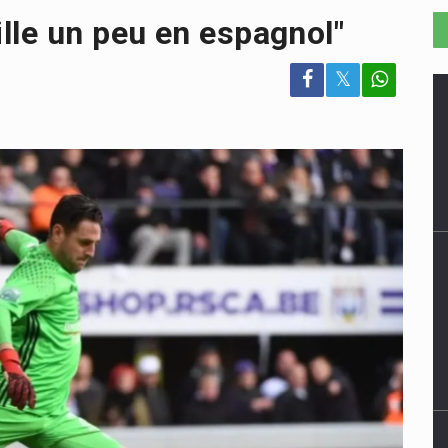
lle un peu en espagnol"
𝕏