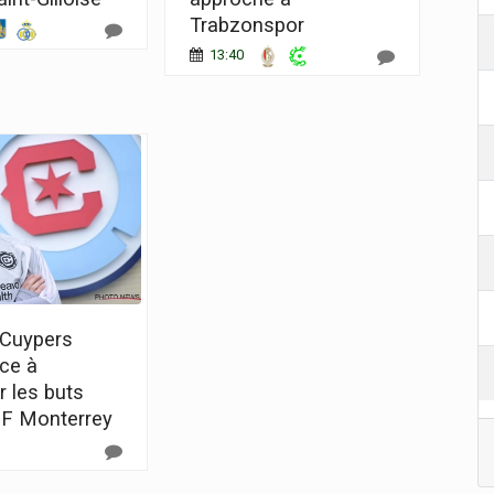
Trabzonspor
13:40
 Cuypers
ce à
r les buts
CF Monterrey