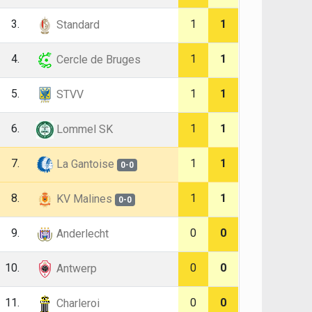
3.
1
1
Standard
4.
1
1
Cercle de Bruges
5.
1
1
STVV
6.
1
1
Lommel SK
7.
1
1
La Gantoise
0-0
8.
1
1
KV Malines
0-0
9.
0
0
Anderlecht
10.
0
0
Antwerp
11.
0
0
Charleroi