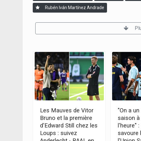
Rubén Iván Martínez Andrade
Pl
Les Mauves de Vitor
"On a un
Bruno et la première
saison à 
d'Edward Still chez les
l'heure" 
Loups : suivez
savoure l
Anderlecht - RAAL en
l'Union S