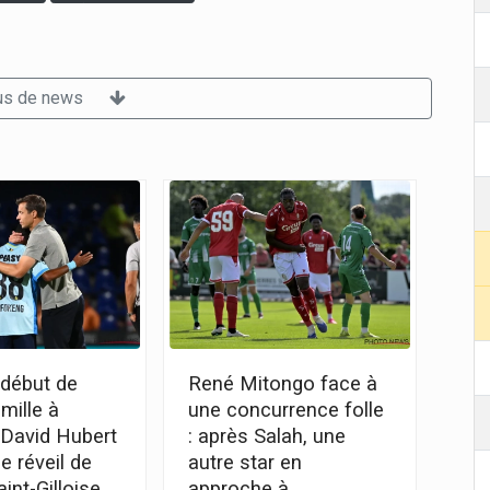
us de news
 début de
René Mitongo face à
mille à
une concurrence folle
: David Hubert
: après Salah, une
e réveil de
autre star en
aint-Gilloise
approche à