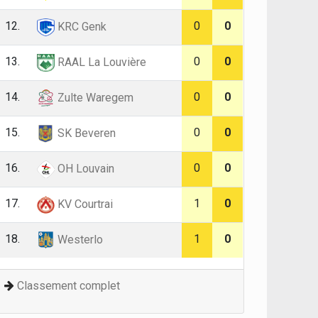
12.
0
0
KRC Genk
13.
0
0
RAAL La Louvière
14.
0
0
Zulte Waregem
15.
0
0
SK Beveren
16.
0
0
OH Louvain
17.
1
0
KV Courtrai
18.
1
0
Westerlo
Classement complet