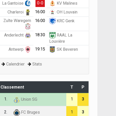
0-0
La Gantoise
KV Malines
16:00
Charleroi
OH Louvain
Zulte Waregem
16:00
KRC Genk
18:30
Anderlecht
RAAL La
Louvière
19:15
Antwerp
SK Beveren
Calendrier
Stats
Classement
T
P
1.
1
3
Union SG
2.
1
3
FC Bruges