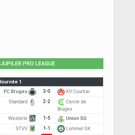
JUPILER PRO LEAGUE
Journée 1
3-0
FC Bruges
KV Courtrai
2-2
Standard
Cercle de
Bruges
1-5
Westerlo
Union SG
1-1
STVV
Lommel SK