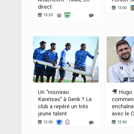
direct
13:00
13:20
Un "nouveau
🎥 Hugo
Karetsas" à Genk ? Le
commen
club a repéré un très
enchaîne
jeune talent
avec le 
12:00
12:30