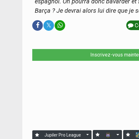
espagnol. On pourra donc bavarder et f
Barça ? Je devrai alors lui dire que je
𝕏
C
Inscrivez-vous mainte
Jupiler Pro League