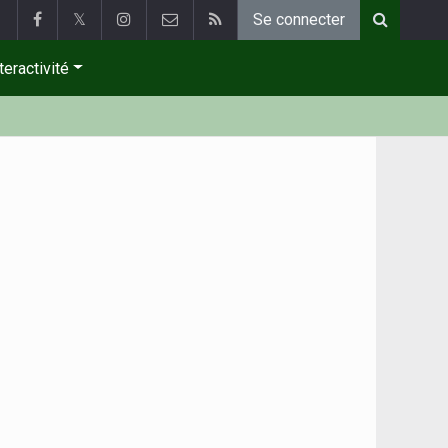
𝕏
Se connecter
teractivité