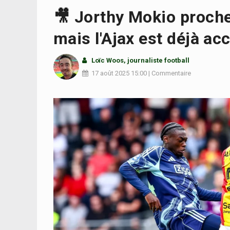
🎥 Jorthy Mokio proche
mais l'Ajax est déjà ac
Loïc Woos
, journaliste football
17 août 2025
15:00
|
Commentaire