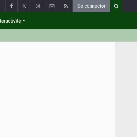
𝕏
Se connecter
teractivité