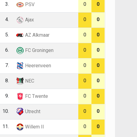
3.
0
0
PSV
4.
0
0
Ajax
5.
0
0
AZ Alkmaar
6.
0
0
FC Groningen
7.
0
0
Heerenveen
8.
0
0
NEC
9.
0
0
FC Twente
10.
0
0
Utrecht
11.
0
0
Willem II