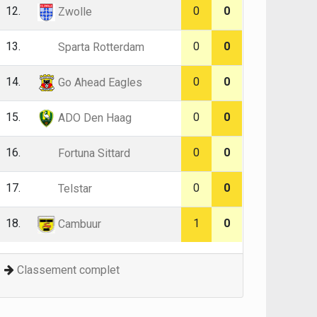
12.
0
0
Zwolle
13.
0
0
Sparta Rotterdam
14.
0
0
Go Ahead Eagles
15.
0
0
ADO Den Haag
16.
0
0
Fortuna Sittard
17.
0
0
Telstar
18.
1
0
Cambuur
Classement complet