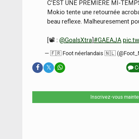
C'EST UNE PREMIÈRE MI-TEMPS FO
Mokio tente une retournée acroba
beau reflexe. Malheuresement pour 
[📽️ :
@GoalsXtra
]
#GAEAJA
pic.t
— 🇫🇷 Foot néerlandais 🇳🇱 (@Foot
𝕏
C
Inscrivez-vous mainte