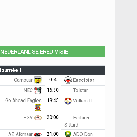
NEDERLANDSE EREDIVISIE
Journée 1
0-4
Cambuur
Excelsior
16:30
NEC
Telstar
Go Ahead Eagles
18:45
Willem II
20:00
PSV
Fortuna
Sittard
21:00
AZ Alkmaar
ADO Den