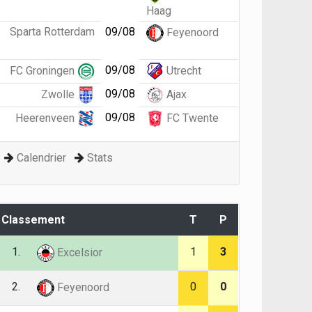
Haag
Sparta Rotterdam
09/08
Feyenoord
09/08
FC Groningen
Utrecht
09/08
Zwolle
Ajax
09/08
Heerenveen
FC Twente
Calendrier
Stats
Classement
T
P
1.
1
3
Excelsior
2.
0
0
Feyenoord