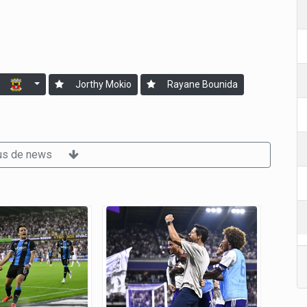
Jorthy Mokio
Rayane Bounida
us de news