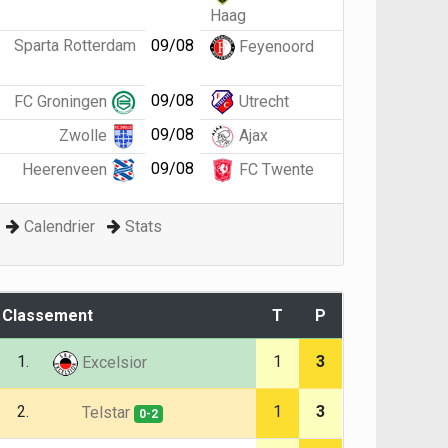
Haag
Sparta Rotterdam
09/08
Feyenoord
09/08
FC Groningen
Utrecht
09/08
Zwolle
Ajax
09/08
Heerenveen
FC Twente
Calendrier
Stats
Classement
T
P
1.
1
3
Excelsior
2.
1
3
Telstar
0-2