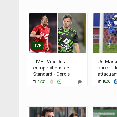
LIVE
LIVE : Voici les
Un Marse
compositions de
sou sur l
Standard - Cercle
attaquan
17:21
18:00