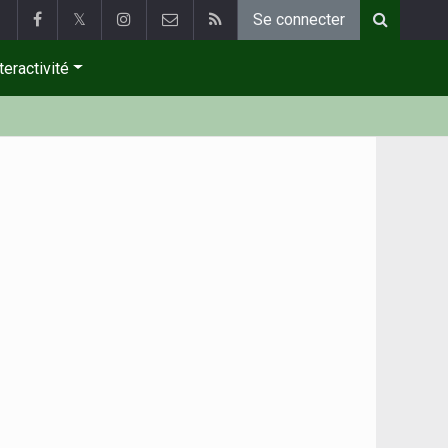
𝕏
Se connecter
teractivité