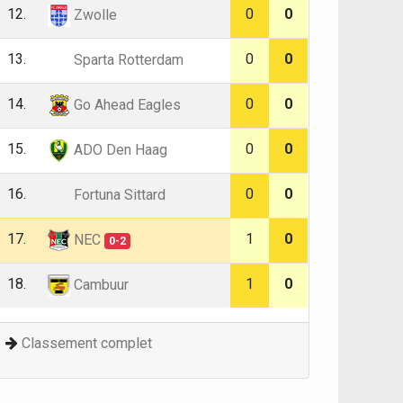
12.
0
0
Zwolle
13.
0
0
Sparta Rotterdam
14.
0
0
Go Ahead Eagles
15.
0
0
ADO Den Haag
16.
0
0
Fortuna Sittard
17.
1
0
NEC
0-2
18.
1
0
Cambuur
Classement complet