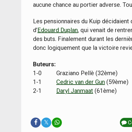
aucune chance au portier adverse. To
Les pensionnaires du Kuip décidaient d
d’
Edouard Duplan
, qui venait de rentr
des buts. Finalement durant les dernièr
donc logiquement que la victoire revi
Buteurs:
1-0 Graziano Pellè (32ème)
1-1
Cedric van der Gun
(59ème)
2-1
Daryl Janmaat
(61ème)
𝕏
C