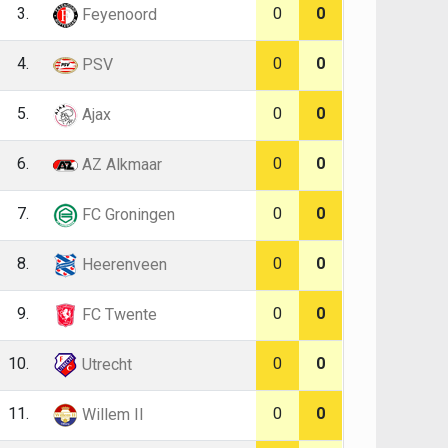
3.
0
0
Feyenoord
4.
0
0
PSV
5.
0
0
Ajax
6.
0
0
AZ Alkmaar
7.
0
0
FC Groningen
8.
0
0
Heerenveen
9.
0
0
FC Twente
10.
0
0
Utrecht
11.
0
0
Willem II