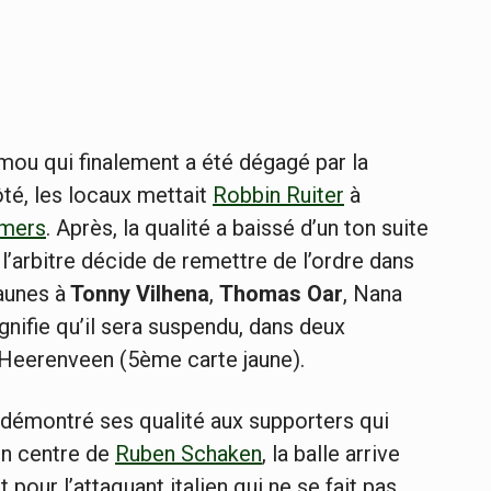
 mou qui finalement a été dégagé par la
té, les locaux mettait
Robbin Ruiter
à
mers
. Après, la qualité a baissé d’un ton suite
l’arbitre décide de remettre de l’ordre dans
aunes à
Tonny Vilhena
,
Thomas Oar
, Nana
ignifie qu’il sera suspendu, dans deux
 Heerenveen (5ème carte jaune).
ait démontré ses qualité aux supporters qui
un centre de
Ruben Schaken
, la balle arrive
t pour l’attaquant italien qui ne se fait pas