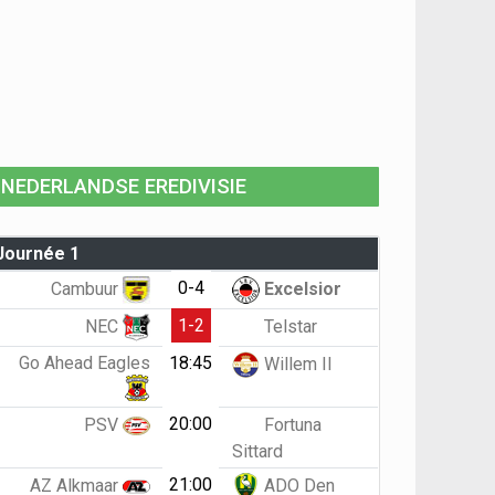
NEDERLANDSE EREDIVISIE
Journée 1
0-4
Cambuur
Excelsior
1-2
NEC
Telstar
Go Ahead Eagles
18:45
Willem II
20:00
PSV
Fortuna
Sittard
21:00
AZ Alkmaar
ADO Den