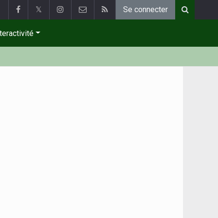
𝕏
Se connecter
teractivité