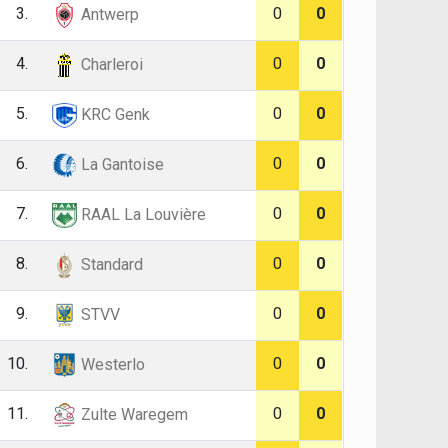
3.
0
0
Antwerp
4.
0
0
Charleroi
5.
0
0
KRC Genk
6.
0
0
La Gantoise
7.
0
0
RAAL La Louvière
8.
0
0
Standard
9.
0
0
STVV
10.
0
0
Westerlo
11.
0
0
Zulte Waregem