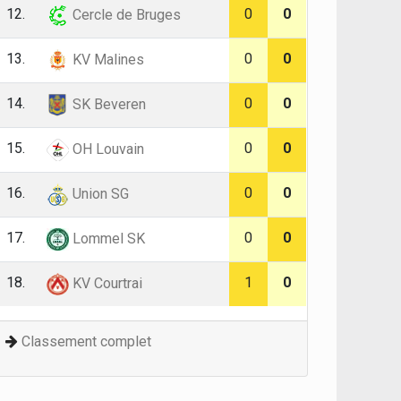
12.
0
0
Cercle de Bruges
13.
0
0
KV Malines
14.
0
0
SK Beveren
15.
0
0
OH Louvain
16.
0
0
Union SG
17.
0
0
Lommel SK
18.
1
0
KV Courtrai
Classement complet