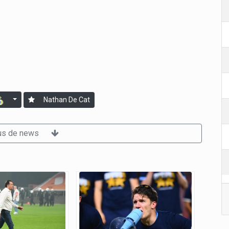
Nathan De Cat
us de news