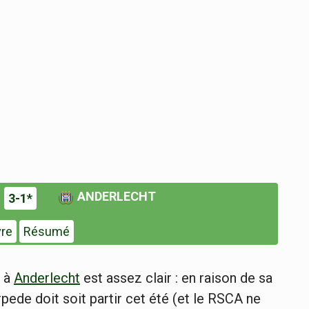
ANDERLECHT
3-1*
vre
Résumé
) à
Anderlecht
est assez clair : en raison de sa
rpede doit soit partir cet été (et le RSCA ne