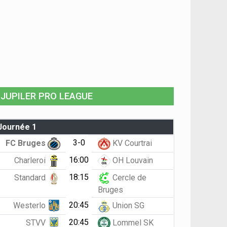
JUPILER PRO LEAGUE
Journée 1
3-0
FC Bruges
KV Courtrai
16:00
Charleroi
OH Louvain
18:15
Standard
Cercle de
Bruges
20:45
Westerlo
Union SG
20:45
STVV
Lommel SK