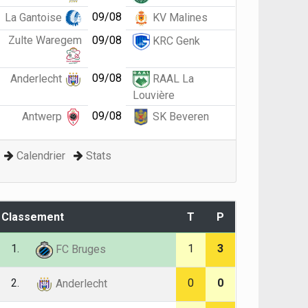
09/08
La Gantoise
KV Malines
Zulte Waregem
09/08
KRC Genk
09/08
Anderlecht
RAAL La
Louvière
09/08
Antwerp
SK Beveren
Calendrier
Stats
Classement
T
P
1.
1
3
FC Bruges
2.
0
0
Anderlecht