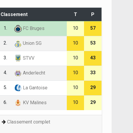
Classement
T
P
1.
10
57
FC Bruges
2.
10
53
Union SG
3.
10
43
STVV
4.
10
33
Anderlecht
5.
10
29
La Gantoise
6.
10
29
KV Malines
Classement complet