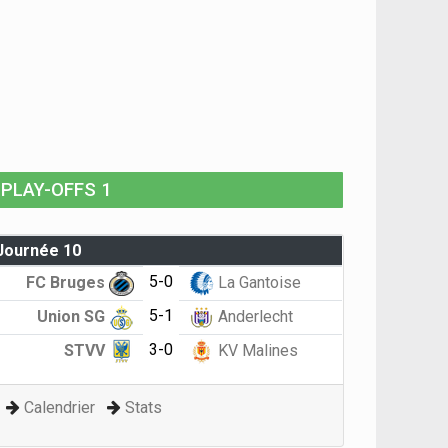
PLAY-OFFS 1
Journée 10
5-0
FC Bruges
La Gantoise
5-1
Union SG
Anderlecht
3-0
STVV
KV Malines
Calendrier
Stats