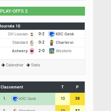
PLAY-OFFS 2
Journée 10
0-2
OH Louvain
KRC Genk
0-2
Standard
Charleroi
2-0
Antwerp
Westerlo
Calendrier
Stats
Classement
T
P
1.
10
38
KRC Genk
2.
10
37