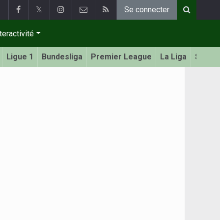
𝕏
Se connecter
teractivité
Ligue 1
Bundesliga
Premier League
La Liga
Serie 