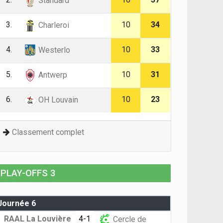
Standard
3.
10
34
Charleroi
4.
10
33
Westerlo
5.
10
31
Antwerp
6.
10
23
OH Louvain
Classement complet
PLAY-OFFS 3
Journée 6
RAAL La Louvière
4-1
Cercle de