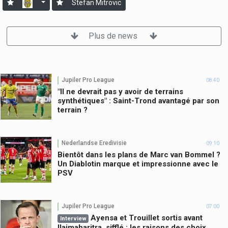
Stefan Mitrovic
Plus de news
Jupiler Pro League
08:40
"Il ne devrait pas y avoir de terrains
synthétiques" : Saint-Trond avantagé par son
terrain ?
Nederlandse Eredivisie
09:10
Bientôt dans les plans de Marc van Bommel ?
Un Diablotin marque et impressionne avec le
PSV
Jupiler Pro League
07:00
Ayensa et Trouillet sortis avant
Interview
Ilaimaharitra, sifflé : les raisons des choix