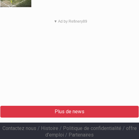
▼ Ad by Refinery89
Plus de news
Contactez nous
/
Histoire
/
Politique de confidentialité
/
offre
d'emploi
/
Partenaires