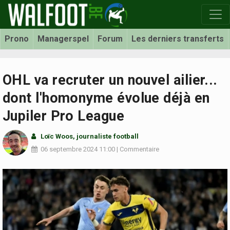
Prono
Managerspel
Forum
Les derniers transferts
OHL va recruter un nouvel ailier...
dont l'homonyme évolue déjà en
Jupiler Pro League
Loïc Woos
, journaliste football
06 septembre 2024
11:00
|
Commentaire