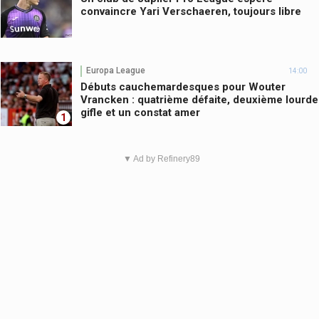
convaincre Yari Verschaeren, toujours libre
Europa League
14:00
Débuts cauchemardesques pour Wouter
Vrancken : quatrième défaite, deuxième lourde
gifle et un constat amer
1
▼ Ad by Refinery89