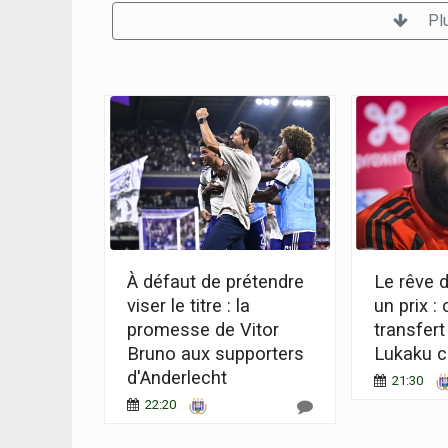
Pl
À défaut de prétendre
Le rêve d
viser le titre : la
un prix :
promesse de Vitor
transfer
Bruno aux supporters
Lukaku co
d'Anderlecht
21:30
22:20