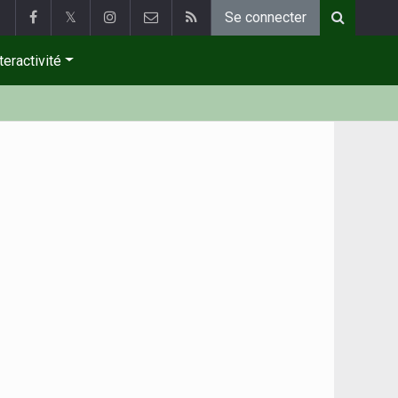
𝕏
Se connecter
teractivité