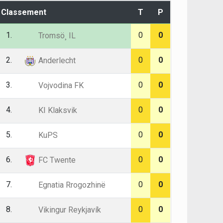
Classement
T
P
1.
0
0
Tromsö¸ IL
2.
0
0
Anderlecht
3.
0
0
Vojvodina FK
4.
0
0
KI Klaksvik
5.
0
0
KuPS
6.
0
0
FC Twente
7.
0
0
Egnatia Rrogozhinë
8.
0
0
Vikingur Reykjavík