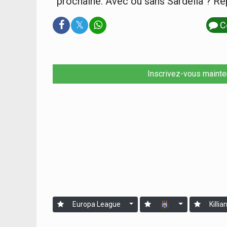
prochaine. Avec ou sans Sardella ? Ré
𝕏
C
Inscrivez-vous mainte
Europa League
Killia