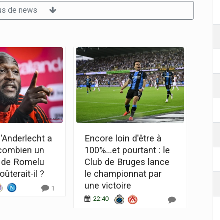
us de news
'Anderlecht a
Encore loin d'être à
 combien un
100%...et pourtant : le
t de Romelu
Club de Bruges lance
ûterait-il ?
le championnat par
une victoire
1
22:40