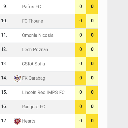
9.
0
0
Pafos FC
10.
0
0
FC Thoune
11.
0
0
Omonia Nicosia
12.
0
0
Lech Poznan
13.
0
0
CSKA Sofia
14.
0
0
FK Qarabag
15.
0
0
Lincoln Red IMPS FC
16.
0
0
Rangers FC
17.
0
0
Hearts