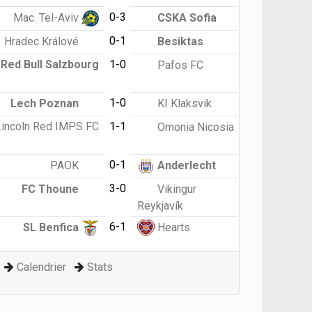
0-3
Mac. Tel-Aviv
CSKA Sofia
0-1
Hradec Králové
Besiktas
Red Bull Salzbourg
1-0
Pafos FC
1-0
Lech Poznan
KI Klaksvik
Lincoln Red IMPS FC
1-1
Omonia Nicosia
0-1
PAOK
Anderlecht
3-0
FC Thoune
Vikingur
Reykjavík
6-1
SL Benfica
Hearts
Calendrier
Stats