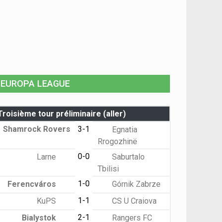
EUROPA LEAGUE
Troisième tour préliminaire (aller)
Shamrock Rovers
3-1
Egnatia
Rrogozhinë
0-0
Larne
Saburtalo
Tbilisi
1-0
Ferencváros
Górnik Zabrze
1-1
KuPS
CS U Craiova
2-1
Bialystok
Rangers FC