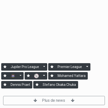
Jupiler Pro League
Premier League
Mohamed Yattara
Dennis Praet
Stefano Okaka Chuka
Plus de news