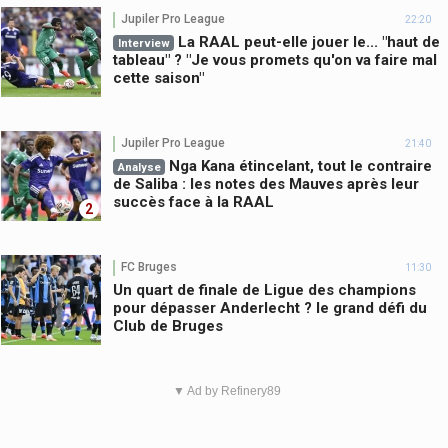
Jupiler Pro League
22:20
La RAAL peut-elle jouer le... "haut de
Interview
tableau" ? "Je vous promets qu'on va faire mal
cette saison"
Jupiler Pro League
21:40
Nga Kana étincelant, tout le contraire
Analyse
de Saliba : les notes des Mauves après leur
succès face à la RAAL
2
FC Bruges
11:30
Un quart de finale de Ligue des champions
pour dépasser Anderlecht ? le grand défi du
Club de Bruges
▼ Ad by Refinery89