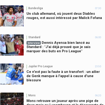
Bundesliga
07:30
Un club allemand, où jouent deux Diables
rouges, est aussi intéressé par Malick Fofana
Standard
06:00
Dennis Ayensa bien lancé au
Interview
Standard : "J'ai déjà prouvé que je sais
marquer des buts en Pro League"
Jupiler Pro League
23:50
Ce n'est pas la faute à un transfert : un ailier
de Genk manque à l'appel à cause d'une
blessure
Mons
06:20
Mons retrouve un joueur après une pige de
deux mois au Luxembourg et la découverte de